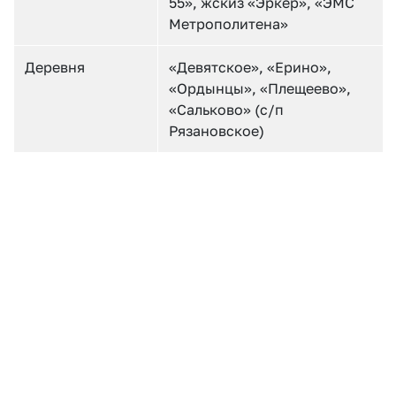
55», жскиз «Эркер», «ЭМС
Метрополитена»
Деревня
«Девятское», «Ерино»,
«Ордынцы», «Плещеево»,
«Сальково» (с/п
Рязановское)